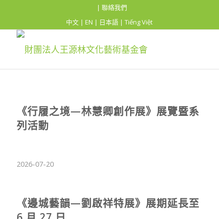
| 聯絡我們
中文
|
EN
|
日本語
|
Tiếng Việt
《行履之境—林慧卿創作展》展覽暨系
列活動
2026-07-20
《邊城藝韻—劉啟祥特展》展期延長至
6 月 27 日