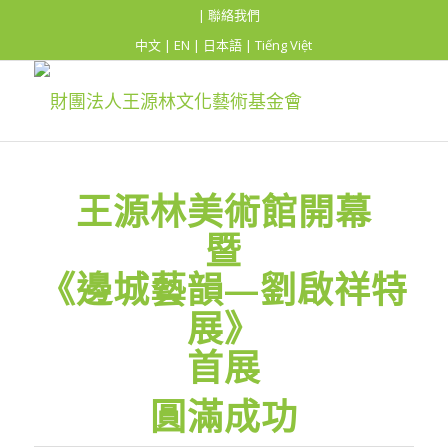
| 聯絡我們
中文
|
EN
|
日本語
|
Tiếng Việt
王源林美術館開幕
暨
《邊城藝韻—劉啟祥特
展》
首展
圓滿成功