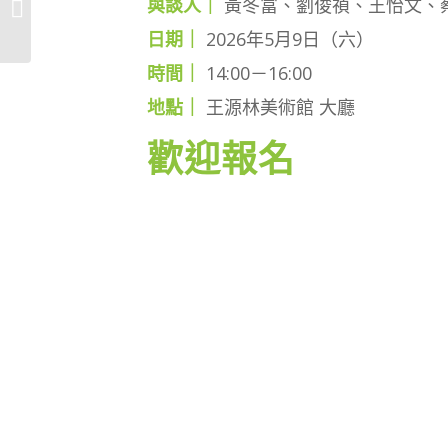
與談人｜
黃冬富、劉俊禎、王怡文、
《邊城藝韻—劉啟祥特
展》首展
日期｜
2026年5月9日（六）
時間｜
14:00－16:00
地點｜
王源林美術館 大廳
歡迎報名