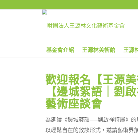
基金會介紹
王源林美術館
王源
歡迎報名【王源美
【邊城絮語｜劉啟
藝術座談會
為延續《邊城藝韻──劉啟祥特展》的
以輕鬆自在的敘談形式，邀請藝術界