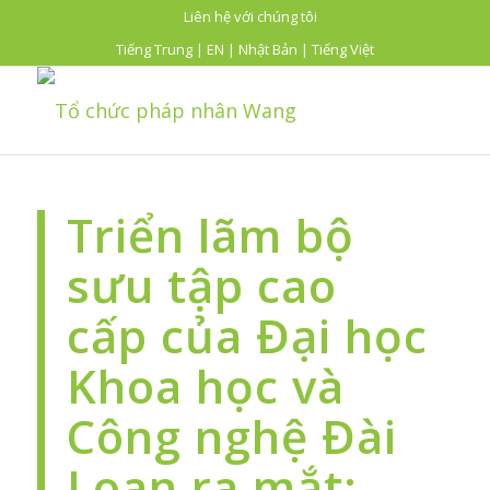
Liên hệ với chúng tôi
Tiếng Trung
|
EN
|
Nhật Bản
|
Tiếng Việt
Triển lãm bộ
sưu tập cao
cấp của Đại học
Khoa học và
Công nghệ Đài
Loan ra mắt: