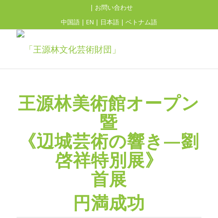
| お問い合わせ
中国語
|
EN
|
日本語
|
ベトナム語
王源林美術館オープン
暨
《辺城芸術の響き—劉
啓祥特別展》
首展
円満成功