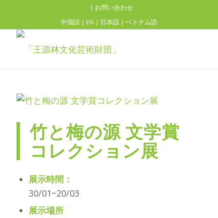
| お問い合わせ
中国語
|
EN
|
日本語
|
ベトナム語
竹と梅の源 文学賞
コレクション展
展示時間：
30/01~20/03
展示場所